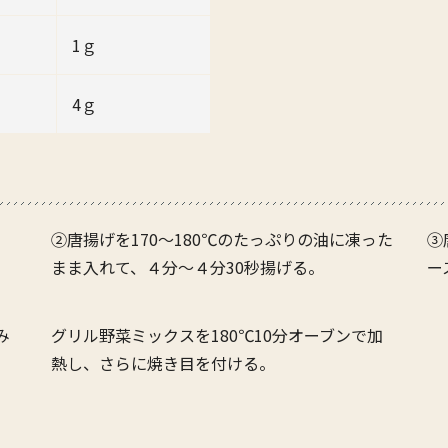
1ｇ
4ｇ
②唐揚げを170～180℃のたっぷりの油に凍った
③
まま入れて、４分～４分30秒揚げる。
ー
、
み
グリル野菜ミックスを180℃10分オーブンで加
熱し、さらに焼き目を付ける。