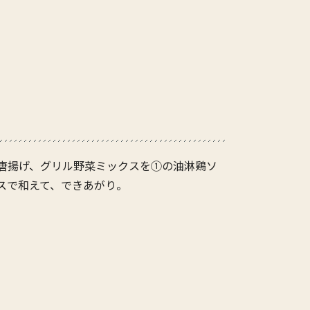
唐揚げ、グリル野菜ミックスを①の油淋鶏ソ
スで和えて、できあがり。