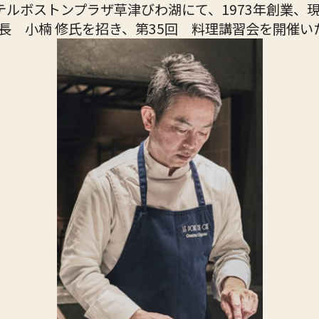
のホテルボストンプラザ草津びわ湖にて、
1973年創業、
理長
小楠 修
氏を招き、第35回 料理講習会を開催い