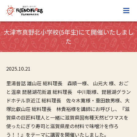
大津市真野北小学校(5年生)にて開催いたしまし
た
2025.10.21
里湯昔話 雄山荘 総料理長 森順一様、 山元大 様、おご
と温泉 琵琶湖花街道 総料理長 中川聡様、琵琶湖グラン
ドホテル京近江 総料理長 佐々木寛様・重田数男様、大
塚比叡山荘 総料理長 林貴裕様を講師にお呼びし、『滋
賀県の巨匠料理人と一緒に滋賀県固有種天然ビワマスを
使ったにぎり寿司と
滋賀県産の材料で味噌汁を作ろ
う！！』をテーマに講習を開催いたしました。